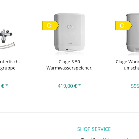
C
C
tertisch-
Clage S 50
Clage Wan
sgruppe
Warmwasserspeicher,
umschal
druckfest...
 € *
419,00 € *
595
SHOP SERVICE