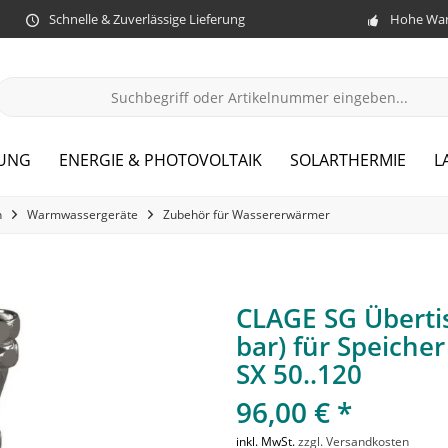
Schnelle & Zuverlässige Lieferung
Hohe War
ZUNG
ENERGIE & PHOTOVOLTAIK
SOLARTHERMIE
L
n
Warmwassergeräte
Zubehör für Wassererwärmer
CLAGE SG Übertis
bar) für Speiche
SX 50..120
96,00 € *
inkl. MwSt.
zzgl. Versandkosten