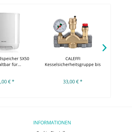
C
dspeicher SX50
CALEFFI
tbar für...
Kesselsicherheitsgruppe bis
Warmw
50 kW,...
,00 € *
33,00 € *
INFORMATIONEN