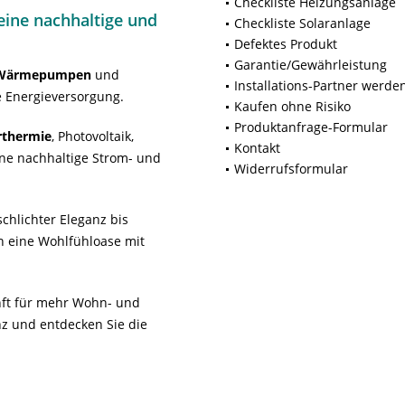
Checkliste Heizungsanlage
ine nachhaltige und
Checkliste Solaranlage
Defektes Produkt
Garantie/Gewährleistung
Wärmepumpen
und
Installations-Partner werde
 Energieversorgung.
Kaufen ohne Risiko
Produktanfrage-Formular
rthermie
, Photovoltaik,
Kontakt
ne nachhaltige Strom- und
Widerrufsformular
chlichter Eleganz bis
n eine Wohlfühloase mit
unft für mehr Wohn- und
z und entdecken Sie die