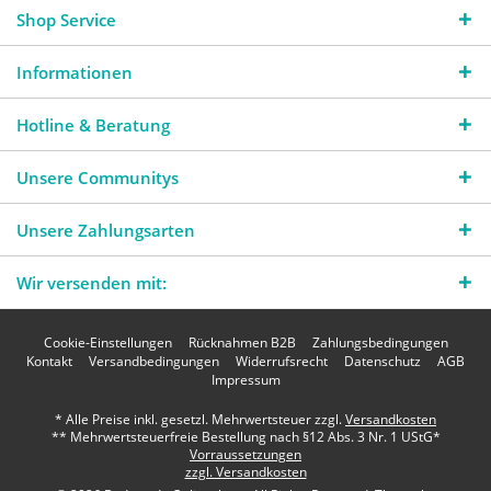
Shop Service
Informationen
Hotline & Beratung
Unsere Communitys
Unsere Zahlungsarten
Wir versenden mit:
Cookie-Einstellungen
Rücknahmen B2B
Zahlungsbedingungen
Kontakt
Versandbedingungen
Widerrufsrecht
Datenschutz
AGB
Impressum
* Alle Preise inkl. gesetzl. Mehrwertsteuer zzgl.
Versandkosten
** Mehrwertsteuerfreie Bestellung nach §12 Abs. 3 Nr. 1 UStG*
Vorraussetzungen
zzgl. Versandkosten