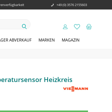
enverfügbarkeit
+49 (0) 3576 2155603
AGER ABVERKAUF
MARKEN
MAGAZIN
ratursensor Heizkreis