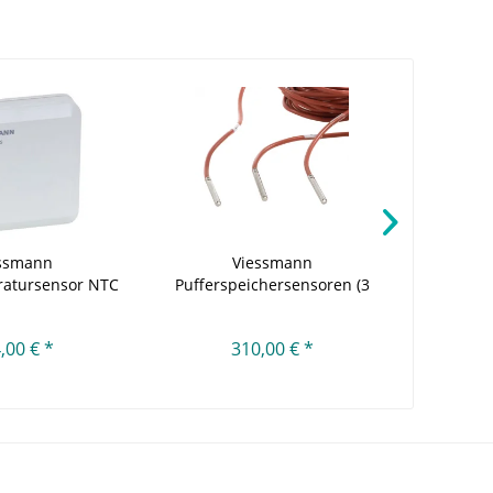
ssmann
Viessmann
Viessma
atursensor NTC
Pufferspeichersensoren (3
S
10K
Stück)
,00 € *
310,00 € *
3