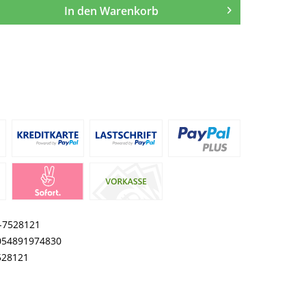
In den
Warenkorb
I-7528121
054891974830
528121