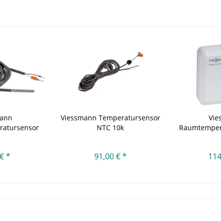
mann
Viessmann Temperatursensor
Vie
ratursensor
NTC 10k
Raumtemper
k...
€ *
91,00 € *
114