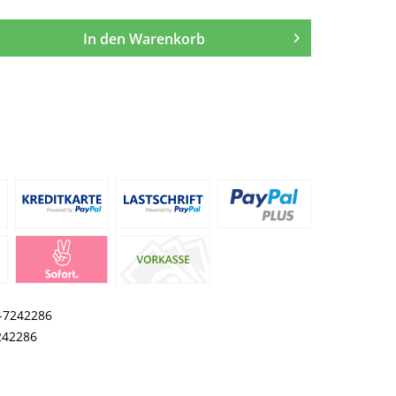
In den
Warenkorb
I-7242286
242286