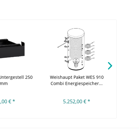
ntergestell 250
Weishaupt Paket WES 910
Avenar
mm
Combi Energiespeicher...
B
,00 € *
5.252,00 € *