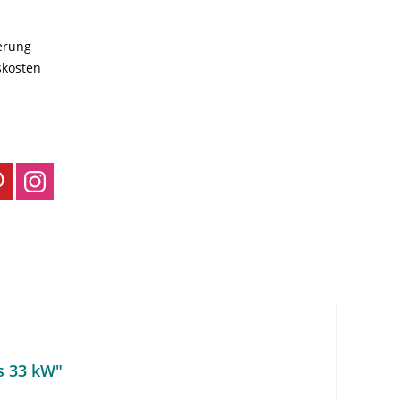
ferung
skosten
s 33 kW"