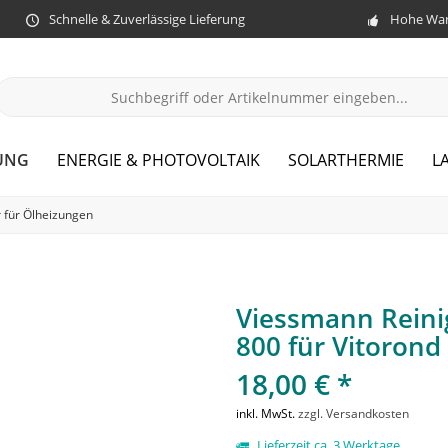
Schnelle & Zuverlässige Lieferung
Hohe War
UNG
ENERGIE & PHOTOVOLTAIK
SOLARTHERMIE
L
 für Ölheizungen
Viessmann Reini
800 für Vitorond
18,00 € *
inkl. MwSt.
zzgl. Versandkosten
Lieferzeit ca. 3 Werktage