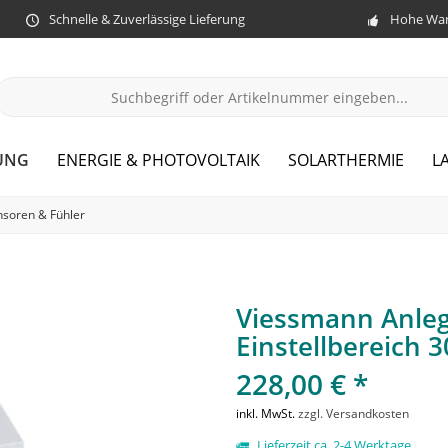
Schnelle & Zuverlässige Lieferung
Hohe War
UNG
ENERGIE & PHOTOVOLTAIK
SOLARTHERMIE
L
nsoren & Fühler
Viessmann Anleg
Einstellbereich 
228,00 € *
inkl. MwSt.
zzgl. Versandkosten
Lieferzeit ca. 2-4 Werktage