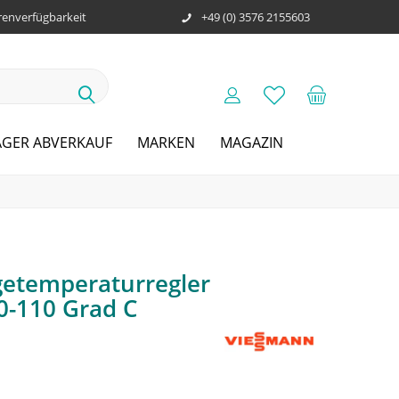
enverfügbarkeit
+49 (0) 3576 2155603
AGER ABVERKAUF
MARKEN
MAGAZIN
etemperaturregler
30-110 Grad C