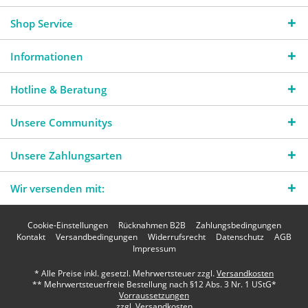
Shop Service
Informationen
Hotline & Beratung
Unsere Communitys
Unsere Zahlungsarten
Wir versenden mit:
Cookie-Einstellungen
Rücknahmen B2B
Zahlungsbedingungen
Kontakt
Versandbedingungen
Widerrufsrecht
Datenschutz
AGB
Impressum
* Alle Preise inkl. gesetzl. Mehrwertsteuer zzgl.
Versandkosten
** Mehrwertsteuerfreie Bestellung nach §12 Abs. 3 Nr. 1 UStG*
Vorraussetzungen
zzgl. Versandkosten