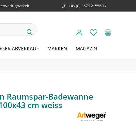
enverfügbarkeit
+49 (0) 3576 2155603
AGER ABVERKAUF
MARKEN
MAGAZIN
en Raumspar-Badewanne
x100x43 cm weiss