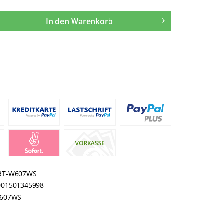
In den
Warenkorb
RT-W607WS
001501345998
607WS