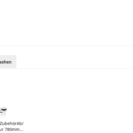
esehen
 ZubehörAb/
ur 780mm...