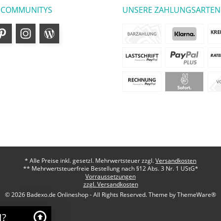
 COMMUNITYS
UNSERE ZAHLUNGSARTEN
* Alle Preise inkl. gesetzl. Mehrwertsteuer zzgl.
Versandkosten
** Mehrwertsteuerfreie Bestellung nach §12 Abs. 3 Nr. 1 UStG*
Vorraussetzungen
zzgl. Versandkosten
© 2026 Badexo.de Onlineshop - All Rights Reserved. Theme by
ThemeWare®
I?