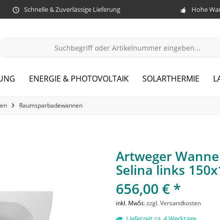
Schnelle & Zuverlässige Lieferung
Hohe War
ZUNG
ENERGIE & PHOTOVOLTAIK
SOLARTHERMIE
L
en
Raumsparbadewannen
Artweger Wann
Selina links 150
656,00 € *
inkl. MwSt.
zzgl. Versandkosten
Lieferzeit ca. 4 Werktage