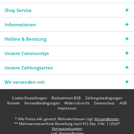
Shop Service
Informationen
Hotline & Beratung
Unsere Communitys
Unsere Zahlungsarten
Wir versenden mit:
Cookie-Einstellungen
Rücknahmen B2B
Zahlungsbedingungen
Kontakt
Versandbedingungen
Widerrufsrecht
Datenschutz
AGB
Impressum
* Alle Preise inkl. gesetzl. Mehrwertsteuer zzgl.
Versandkosten
** Mehrwertsteuerfreie Bestellung nach §12 Abs. 3 Nr. 1 UStG*
Vorraussetzungen
zzgl. Versandkosten