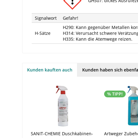
GHS07: dickes Ausrufe
Signalwort
Gefahr!
H290: Kann gegenüber Metallen korr
H-Sätze
H314: Verursacht schwere Verätzu
H335: Kann die Atemwege reizen.
Kunden kauften auch
Kunden haben sich ebenfa
% TIPP!
SANIT-CHEMIE Duschkabinen-
Artweger Zubehö