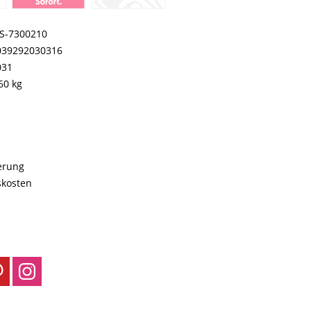
S-7300210
039292030316
031
60 kg
ferung
skosten