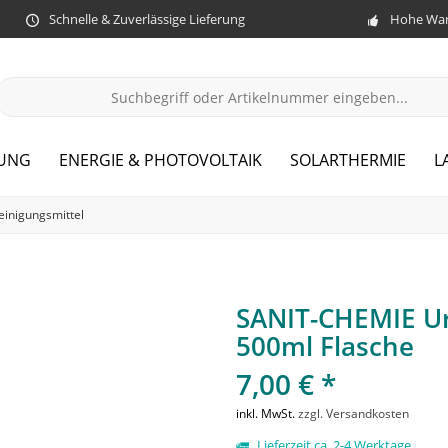
Schnelle & Zuverlässige Lieferung
Hohe War
ZUNG
ENERGIE & PHOTOVOLTAIK
SOLARTHERMIE
L
einigungsmittel
SANIT-CHEMIE Ur
500ml Flasche
7,00 € *
inkl. MwSt.
zzgl. Versandkosten
Lieferzeit ca. 2-4 Werktage