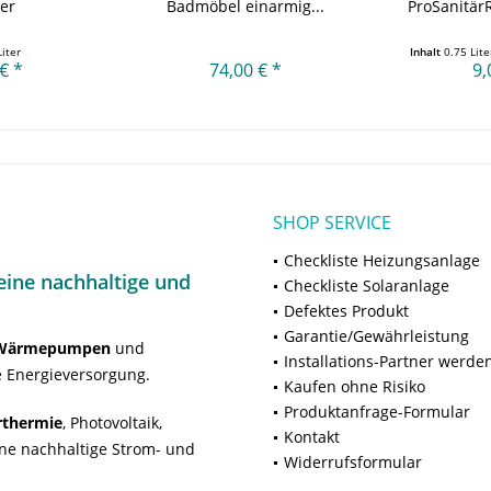
ter
Badmöbel einarmig...
ProSanitär
CH
Liter
Inhalt
0.75 Lit
€ *
74,00 € *
9,
SHOP SERVICE
Checkliste Heizungsanlage
ine nachhaltige und
Checkliste Solaranlage
Defektes Produkt
Garantie/Gewährleistung
Wärmepumpen
und
Installations-Partner werde
 Energieversorgung.
Kaufen ohne Risiko
Produktanfrage-Formular
rthermie
, Photovoltaik,
Kontakt
ne nachhaltige Strom- und
Widerrufsformular