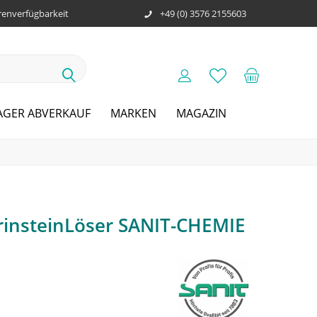
enverfügbarkeit
+49 (0) 3576 2155603
AGER ABVERKAUF
MARKEN
MAGAZIN
insteinLöser SANIT-CHEMIE