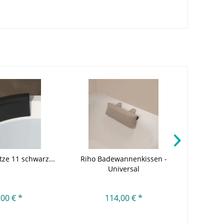
tze 11 schwarz...
Riho Badewannenkissen -
Riho 
Universal
magnet
,00 € *
114,00 € *