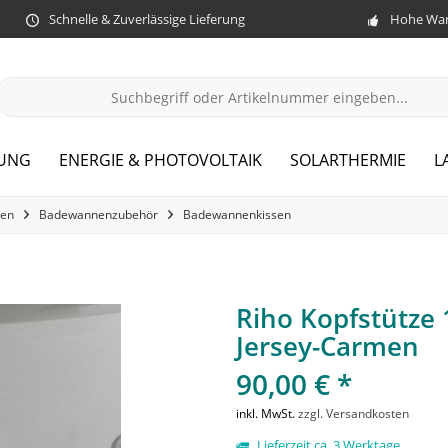
Schnelle & Zuverlässige Lieferung
Hohe War
ZUNG
ENERGIE & PHOTOVOLTAIK
SOLARTHERMIE
L
en
Badewannenzubehör
Badewannenkissen
Riho Kopfstütze 
Jersey-Carmen
90,00 € *
inkl. MwSt.
zzgl. Versandkosten
Lieferzeit ca. 3 Werktage