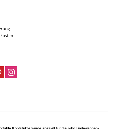
ferung
skosten
fortable Kopfstütze wurde speziell für die Riho Badewannen-