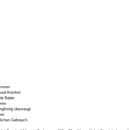
zimmer
 und Komfort
nde Bäder
eren
ngfristig überzeugt
mer
glichen Gebrauch