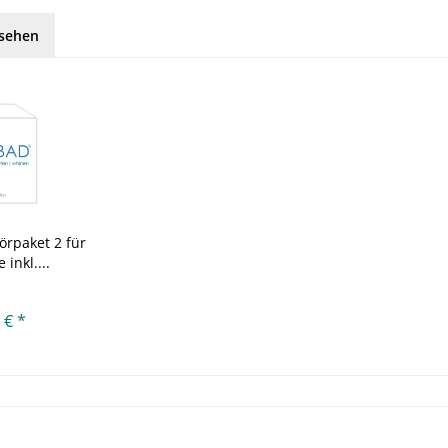
esehen
rpaket 2 für
inkl....
 € *