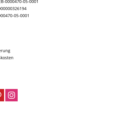
EB-0000470-05-0001
000000326194
000470-05-0001
ferung
skosten