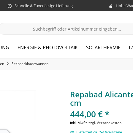
Schnelle & Zuverlässige Lieferung
Hohe War
ZUNG
ENERGIE & PHOTOVOLTAIK
SOLARTHERMIE
L
en
Sechseckbadewannen
Repabad Alicant
cm
444,00 € *
inkl. MwSt.
zzgl. Versandkosten
Lieferzeit ca. 2-4 Werktage