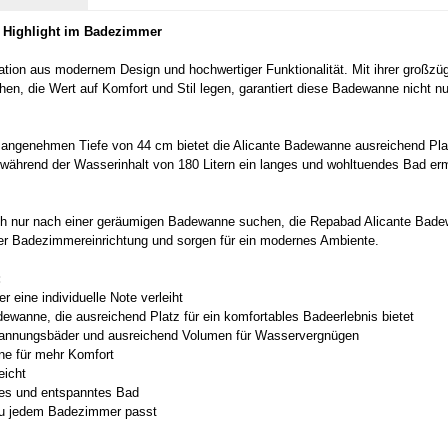
s Highlight im Badezimmer
ation aus modernem Design und hochwertiger Funktionalität. Mit ihrer großz
hen, die Wert auf Komfort und Stil legen, garantiert diese Badewanne nicht n
r angenehmen Tiefe von 44 cm bietet die Alicante Badewanne ausreichend Plat
 während der Wasserinhalt von 180 Litern ein langes und wohltuendes Bad ermö
ch nur nach einer geräumigen Badewanne suchen, die Repabad Alicante Badewa
der Badezimmereinrichtung und sorgen für ein modernes Ambiente.
:
ine individuelle Note verleiht
wanne, die ausreichend Platz für ein komfortables Badeerlebnis bietet
tspannungsbäder und ausreichend Volumen für Wasservergnügen
nne für mehr Komfort
eicht
hmes und entspanntes Bad
 zu jedem Badezimmer passt