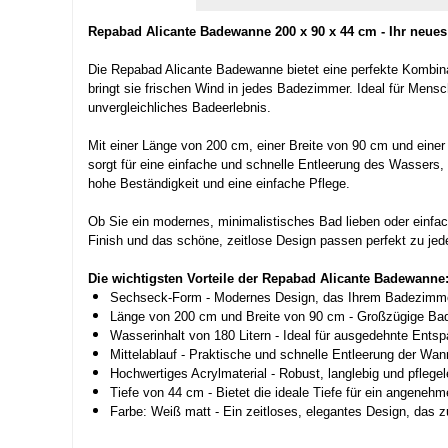
Repabad Alicante Badewanne 200 x 90 x 44 cm - Ihr neue
Die Repabad Alicante Badewanne bietet eine perfekte Kombin
bringt sie frischen Wind in jedes Badezimmer. Ideal für Mensc
unvergleichliches Badeerlebnis.
Mit einer Länge von 200 cm, einer Breite von 90 cm und eine
sorgt für eine einfache und schnelle Entleerung des Wassers,
hohe Beständigkeit und eine einfache Pflege.
Ob Sie ein modernes, minimalistisches Bad lieben oder einfa
Finish und das schöne, zeitlose Design passen perfekt zu je
Die wichtigsten Vorteile der Repabad Alicante Badewanne
Sechseck-Form - Modernes Design, das Ihrem Badezimmer e
Länge von 200 cm und Breite von 90 cm - Großzügige Bade
Wasserinhalt von 180 Litern - Ideal für ausgedehnte En
Mittelablauf - Praktische und schnelle Entleerung der Wa
Hochwertiges Acrylmaterial - Robust, langlebig und pflegel
Tiefe von 44 cm - Bietet die ideale Tiefe für ein angene
Farbe: Weiß matt - Ein zeitloses, elegantes Design, das