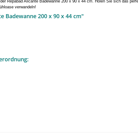
t der Repabad Alicante Badewanne 200 x 90 x 44 cm. Holen Sie sich das perf
fühloase verwandeln!
te Badewanne 200 x 90 x 44 cm"
erordnung: