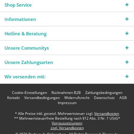
Shop Service
Informationen
Hotline & Beratung
Unsere Communitys
Unsere Zahlungsarten
Wir versenden mit:
Cookie-Einstellungen
Rücknahmen B2B
Zahlungsbedingungen
Kontakt
Versandbedingungen
Widerrufsrecht
Datenschutz
AGB
Impressum
* Alle Preise inkl. gesetzl. Mehrwertsteuer zzgl.
Versandkosten
** Mehrwertsteuerfreie Bestellung nach §12 Abs. 3 Nr. 1 UStG*
Vorraussetzungen
zzgl. Versandkosten