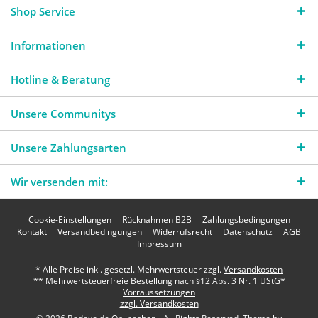
Shop Service
Informationen
Hotline & Beratung
Unsere Communitys
Unsere Zahlungsarten
Wir versenden mit:
Cookie-Einstellungen
Rücknahmen B2B
Zahlungsbedingungen
Kontakt
Versandbedingungen
Widerrufsrecht
Datenschutz
AGB
Impressum
* Alle Preise inkl. gesetzl. Mehrwertsteuer zzgl.
Versandkosten
** Mehrwertsteuerfreie Bestellung nach §12 Abs. 3 Nr. 1 UStG*
Vorraussetzungen
zzgl. Versandkosten