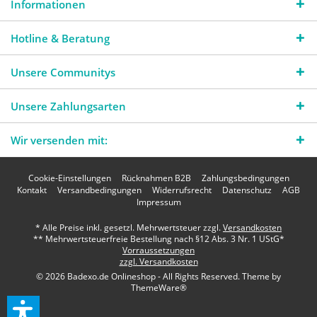
Informationen
Hotline & Beratung
Unsere Communitys
Unsere Zahlungsarten
Wir versenden mit:
Cookie-Einstellungen
Rücknahmen B2B
Zahlungsbedingungen
Kontakt
Versandbedingungen
Widerrufsrecht
Datenschutz
AGB
Impressum
* Alle Preise inkl. gesetzl. Mehrwertsteuer zzgl.
Versandkosten
** Mehrwertsteuerfreie Bestellung nach §12 Abs. 3 Nr. 1 UStG*
Vorraussetzungen
zzgl. Versandkosten
© 2026 Badexo.de Onlineshop - All Rights Reserved. Theme by
ThemeWare®