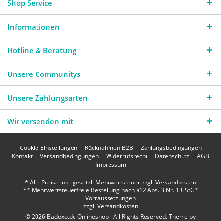
Shop Service
Informationen
Hotline & Beratung
Unsere Communitys
Unsere Zahlungsarten
Wir versenden mit:
Cookie-Einstellungen
Rücknahmen B2B
Zahlungsbedingungen
Kontakt
Versandbedingungen
Widerrufsrecht
Datenschutz
AGB
Impressum
* Alle Preise inkl. gesetzl. Mehrwertsteuer zzgl.
Versandkosten
** Mehrwertsteuerfreie Bestellung nach §12 Abs. 3 Nr. 1 UStG*
Vorraussetzungen
zzgl. Versandkosten
© 2026 Badexo.de Onlineshop - All Rights Reserved. Theme by