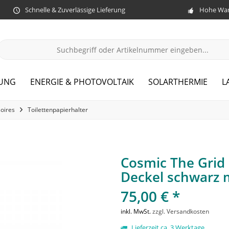
Schnelle & Zuverlässige Lieferung
Hohe War
ZUNG
ENERGIE & PHOTOVOLTAIK
SOLARTHERMIE
L
oires
Toilettenpapierhalter
Cosmic The Grid 
Deckel schwarz 
75,00 € *
inkl. MwSt.
zzgl. Versandkosten
Lieferzeit ca. 3 Werktage