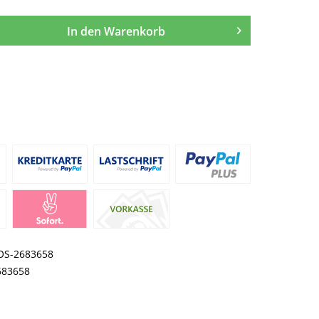
In den
Warenkorb
OS-2683658
683658