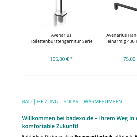
Avenarius
Avenarius Han
Toilettenbürstengarnitur Serie
einarmig 430 
480 black
105,00 € *
75,00 
BAD | HEIZUNG | SOLAR | WÄRMEPUMPEN
Willkommen bei badexo.de – Ihrem Weg in e
komfortable Zukunft!
Entdecken Sie innovative
Brennwerttechnik
, effiziente