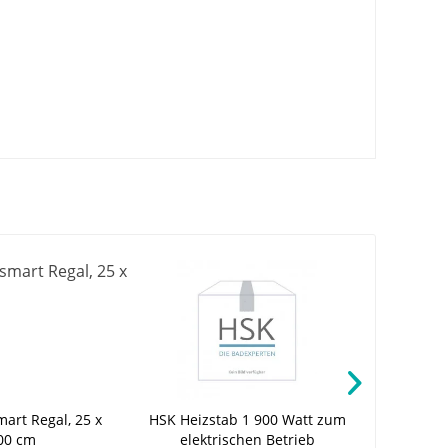
A
art Regal, 25 x
HSK Heizstab 1 900 Watt zum
Viessman
00 cm
elektrischen Betrieb
M