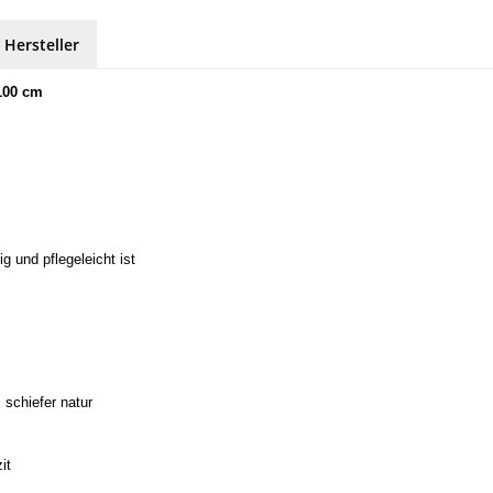
 Hersteller
x 100 cm
g und pflegeleicht ist
 schiefer natur
it