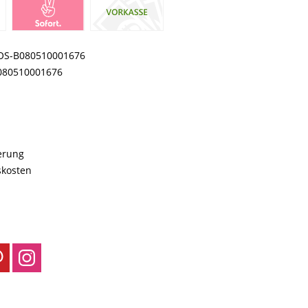
OS-B080510001676
080510001676
ferung
skosten