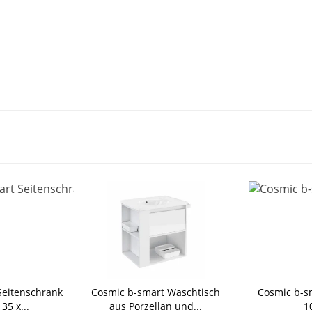
Seitenschrank
Cosmic b-smart Waschtisch
Cosmic b-sm
 35 x...
aus Porzellan und...
1