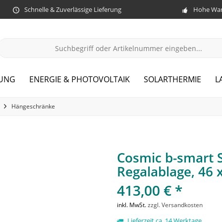
Schnelle & Zuverlässige Lieferung
Hohe War
ZUNG
ENERGIE & PHOTOVOLTAIK
SOLARTHERMIE
L
Hängeschränke
Cosmic b-smart S
Regalablage, 46 
413,00 € *
inkl. MwSt.
zzgl. Versandkosten
Lieferzeit ca. 14 Werktage