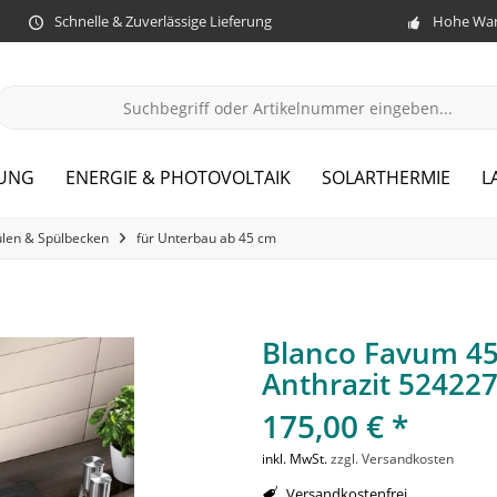
Schnelle & Zuverlässige Lieferung
Hohe War
ZUNG
ENERGIE & PHOTOVOLTAIK
SOLARTHERMIE
L
len & Spülbecken
für Unterbau ab 45 cm
Blanco Favum 45
Anthrazit 52422
175,00 € *
inkl. MwSt.
zzgl. Versandkosten
Versandkostenfrei