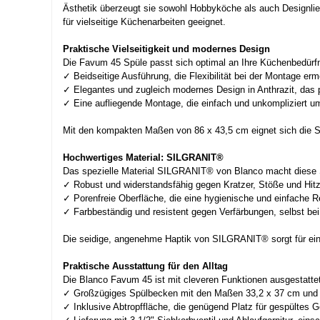
Ästhetik überzeugt sie sowohl Hobbyköche als auch Designlie
für vielseitige Küchenarbeiten geeignet.
Praktische Vielseitigkeit und modernes Design
Die Favum 45 Spüle passt sich optimal an Ihre Küchenbedürf
✓ Beidseitige Ausführung, die Flexibilität bei der Montage ermö
✓ Elegantes und zugleich modernes Design in Anthrazit, das 
✓ Eine aufliegende Montage, die einfach und unkompliziert um
Mit den kompakten Maßen von 86 x 43,5 cm eignet sich die Sp
Hochwertiges Material: SILGRANIT®
Das spezielle Material SILGRANIT® von Blanco macht diese Sp
✓ Robust und widerstandsfähig gegen Kratzer, Stöße und Hitz
✓ Porenfreie Oberfläche, die eine hygienische und einfache Re
✓ Farbbeständig und resistent gegen Verfärbungen, selbst bei
Die seidige, angenehme Haptik von SILGRANIT® sorgt für ei
Praktische Ausstattung für den Alltag
Die Blanco Favum 45 ist mit cleveren Funktionen ausgestattet,
✓ Großzügiges Spülbecken mit den Maßen 33,2 x 37 cm und ei
✓ Inklusive Abtropffläche, die genügend Platz für gespültes 