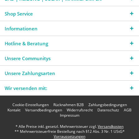
Shop Service
Informationen
Hotline & Beratung
Unsere Communitys
Unsere Zahlungsarten
Wir versenden mit:
Cookie-Einstellungen
Rücknahmen B2B
Zahlungsbedingungen
Kontakt
Versandbedingungen
Widerrufsrecht
Datenschutz
AGB
Impressum
* Alle Preise inkl. gesetzl. Mehrwertsteuer zzgl.
Versandkosten
** Mehrwertsteuerfreie Bestellung nach §12 Abs. 3 Nr. 1 UStG*
Vorraussetzungen