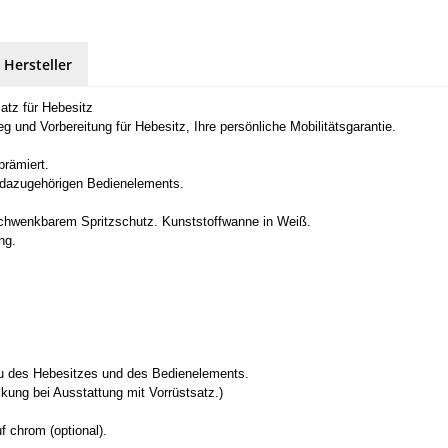
 Hersteller
atz für Hebesitz
nd Vorbereitung für Hebesitz, Ihre persönliche Mobilitätsgarantie.
prämiert.
s dazugehörigen Bedienelements.
chwenkbarem Spritzschutz. Kunststoffwanne in Weiß.
ng.
.
au des Hebesitzes und des Bedienelements.
ung bei Ausstattung mit Vorrüstsatz.)
f chrom (optional).