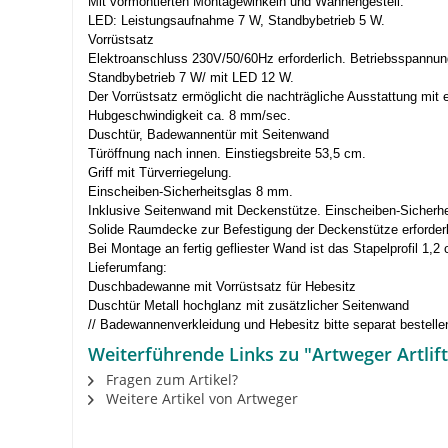
Mit vormontierten Montagewinkeln und Wannengestell.
LED: Leistungsaufnahme 7 W, Standbybetrieb 5 W.
Vorrüstsatz
Elektroanschluss 230V/50/60Hz erforderlich. Betriebsspannu
Standbybetrieb 7 W/ mit LED 12 W.
Der Vorrüstsatz ermöglicht die nachträgliche Ausstattung mit
Hubgeschwindigkeit ca. 8 mm/sec.
Duschtür, Badewannentür mit Seitenwand
Türöffnung nach innen. Einstiegsbreite 53,5 cm.
Griff mit Türverriegelung.
Einscheiben-Sicherheitsglas 8 mm.
Inklusive Seitenwand mit Deckenstütze. Einscheiben-Sicherh
Solide Raumdecke zur Befestigung der Deckenstütze erforderl
Bei Montage an fertig gefliester Wand ist das Stapelprofil 1,2 
Lieferumfang:
Duschbadewanne mit Vorrüstsatz für Hebesitz
Duschtür Metall hochglanz mit zusätzlicher Seitenwand
// Badewannenverkleidung und Hebesitz bitte separat bestelle
Weiterführende Links zu "Artweger Artli
Fragen zum Artikel?
Weitere Artikel von Artweger