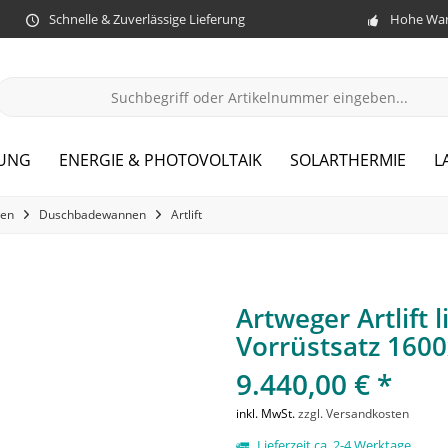
Schnelle & Zuverlässige Lieferung
Hohe War
ZUNG
ENERGIE & PHOTOVOLTAIK
SOLARTHERMIE
L
en
Duschbadewannen
Artlift
Artweger Artlift
Vorrüstsatz 16
9.440,00 € *
inkl. MwSt.
zzgl. Versandkosten
Lieferzeit ca. 2-4 Werktage