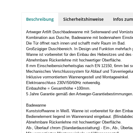
Beschreibung
Sicherheitshinweise
Infos zum
Artweger Artlift Duschbadewanne mit Seitenwand und Vorrüsts
Kombination aus Dusche, Badewanne mit bodennahem Einstieg u
Die Tür öffnet nach innen und schafft mehr Raum im Bad.
Großzügiger Duschbereich. In Design und Funktion mehrfach 
Wanne ist vorbereitet für den Einbau des Hebesitzes und de
Abnehmbare Rückenlehne mit hochwertiger Oberfläche.
8 mm Einscheibensicherheitsglas nach EN 12150, 6mm bei s
Mechanisches Verschlusssystem für Ablauf und Türverriegelu
Inklusive vormontiertem Wannengestell und Montagewinkel.
Elektroanschluss 230V/50/60Hz notwendig.
Einbauhöhe = Gesamthöhe +100mm.
5 Jahre Garantie gemäß den Artweger-Garantiebestimmungen
Badewanne
Kunststoffwanne in Weiß. Wanne ist vorbereitet für den Einb
Bedienelement liegend im Wannenrand eingebaut. (Blindabdeck
Abnehmbare Rückenlehne mit hochwertiger Oberfläche.
Ab-, Überlauf chrom (Standardausstattung) - Ein-, Ab-, Überlau