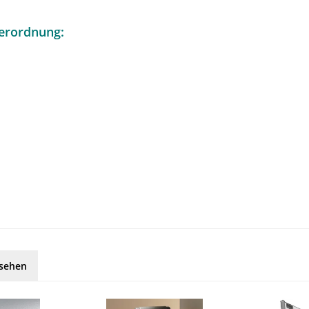
erordnung:
esehen