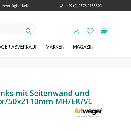
enverfügbarkeit
+49 (0) 3576 2155603
AGER ABVERKAUF
MARKEN
MAGAZIN
 links mit Seitenwand und
00x750x2110mm MH/EK/VC