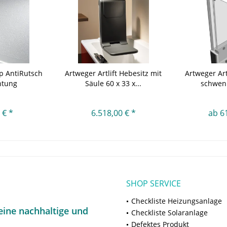
p AntiRutsch
Artweger Artlift Hebesitz mit
Artweger Art
htung
Säule 60 x 33 x...
schwenk
 € *
6.518,00 € *
ab 6
SHOP SERVICE
Checkliste Heizungsanlage
ine nachhaltige und
Checkliste Solaranlage
Defektes Produkt