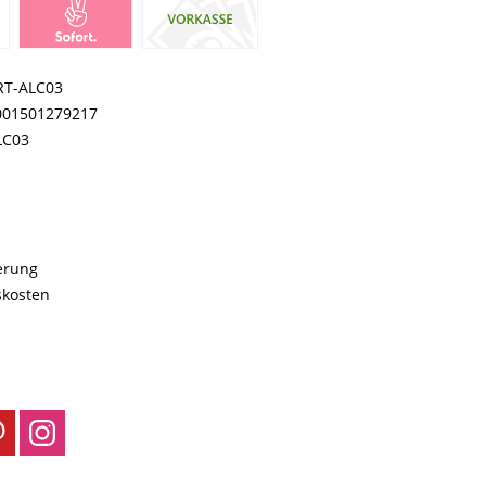
RT-ALC03
001501279217
LC03
ferung
skosten