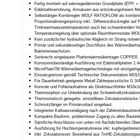
Fertig montiert auf wärmegedämmter Grundplatte (EPP, = 
Edelstahlverrohrung, Armaturen aus entzinkungsfreiem Me
Selbsttätiger Kombiregler WOLF RATIOFLOW als kombinier
Proportionalmengenprinzip inkl.: Differenzdruckregler auf
Trinkwarmwassertemperaturen auch bei schwankenden Vorlau
Temperaturregelung über optionale Raumthermostate WO
Kein zusätzlicher hydraulischer Abgleich im Strang notwen
Primär und sekundärseitiger Durchfluss des Wärmeübertra
Bakterienwachstum.
Senkrecht eingebauter Plattenwärmeübertrager COPPER.
Korrosionsbeständige Ausführung mit Edelstahlplatten 1.4
MicroPlateTM Wärmeübertragertechnologie mit einzigartige
Einsatzgrenzen gemäß Technischer Dokumentation WOLF
Für Dauerbetrieb geeignete Metall Zählerpassstücke G 3/
Konsole und Fühleraufnahme als Direkttauchfühler M10x1
Thermosiphon zur Unterbindung der Schwerkraftzirkulation
Thermostatisch geregelte, einstellbare Zirkulationsbrüc
Schmutzfänger im Primärvorlauf eingebaut.
Integrierter Kaltwasserabgang nach der Zählereinbaustrec
Kompakte Bauform, problemloser Zugang zu allen Bauteil
Sämtliche Anschlüsse von unten mit flachdichtenden Überw
Ausführung für Hochtemperaturkreise inkl. kupfergelöte
Inkl. Zirkulationsset: Bestehend aus 7mHE-Zirkulationspu