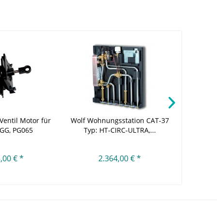
Ventil Motor für
Wolf Wohnungsstation CAT-37
Wolf Mis
GG, PG065
Typ: HT-CIRC-ULTRA,...
Regel
,00 € *
2.364,00 € *