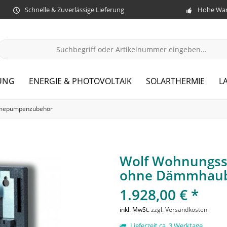
Schnelle & Zuverlässige Lieferung
Hohe War
UNG
ENERGIE & PHOTOVOLTAIK
SOLARTHERMIE
L
mepumpenzubehör
Wolf Wohnungsst
ohne Dämmhau
1.928,00 € *
inkl. MwSt.
zzgl. Versandkosten
Lieferzeit ca. 3 Werktage