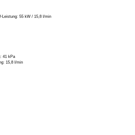
Leistung: 55 kW / 15,8 l/min
g: 41 kPa
g: 15,8 l/min