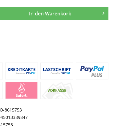
In den
Warenkorb
O-8615753
045013389847
615753