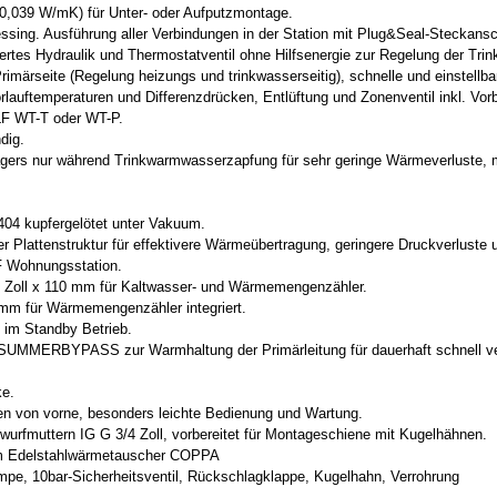
0,039 W/mK) für Unter- oder Aufputzmontage.
ssing. Ausführung aller Verbindungen in der Station mit Plug&Seal-Steckan
tes Hydraulik und Thermostatventil ohne Hilfsenergie zur Regelung der Tr
 Primärseite (Regelung heizungs und trinkwasserseitig), schnelle und einste
ftemperaturen und Differenzdrücken, Entlüftung und Zonenventil inkl. Vorbe
LF WT-T oder WT-P.
dig.
gers nur während Trinkwarmwasserzapfung für sehr geringe Wärmeverluste, m
404 kupfergelötet unter Vakuum.
r Plattenstruktur für effektivere Wärmeübertragung, geringere Druckverluste
 Wohnungsstation.
4 Zoll x 110 mm für Kaltwasser- und Wärmemengenzähler.
mm für Wärmemengenzähler integriert.
 im Standby Betrieb.
ke SUMMERBYPASS zur Warmhaltung der Primärleitung für dauerhaft schnell ve
ke.
en von vorne, besonders leichte Bedienung und Wartung.
urfmuttern IG G 3/4 Zoll, vorbereitet für Montageschiene mit Kugelhähnen.
tem Edelstahlwärmetauscher COPPA
mpe, 10bar-Sicherheitsventil, Rückschlagklappe, Kugelhahn, Verrohrung