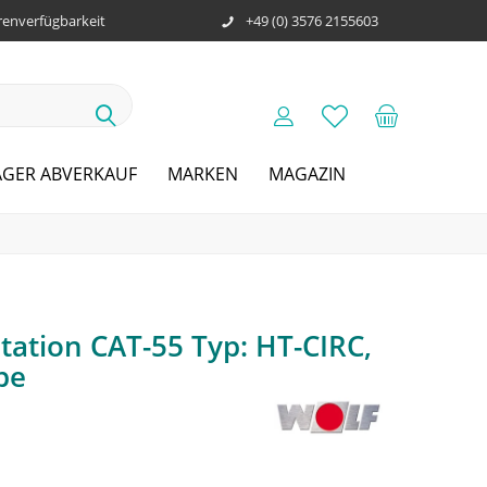
enverfügbarkeit
+49 (0) 3576 2155603
AGER ABVERKAUF
MARKEN
MAGAZIN
ation CAT-55 Typ: HT-CIRC,
be