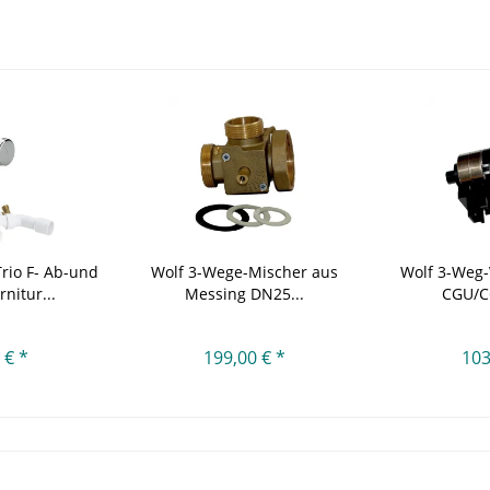
Trio F- Ab-und
Wolf 3-Wege-Mischer aus
Wolf 3-Weg-
nitur...
Messing DN25...
CGU/C
 € *
199,00 € *
103