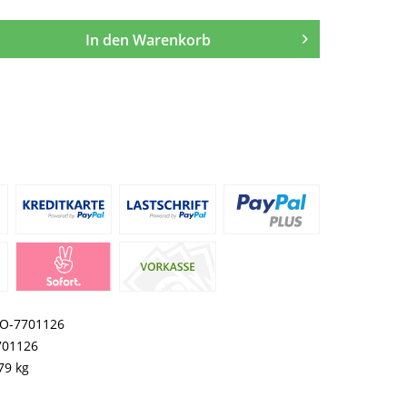
In den
Warenkorb
O-7701126
701126
79 kg