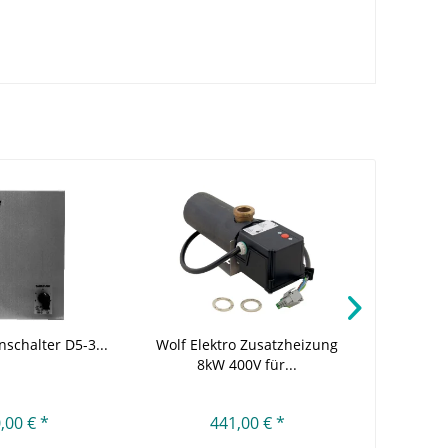
nschalter D5-3...
Wolf Elektro Zusatzheizung
Wolf Ele
8kW 400V für...
6kW 4
,00 € *
441,00 € *