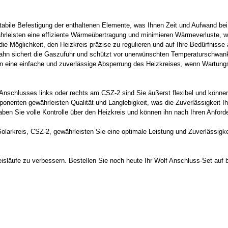
abile Befestigung der enthaltenen Elemente, was Ihnen Zeit und Aufwand bei d
leisten eine effiziente Wärmeübertragung und minimieren Wärmeverluste, w
e Möglichkeit, den Heizkreis präzise zu regulieren und auf Ihre Bedürfniss
ahn sichert die Gaszufuhr und schützt vor unerwünschten Temperaturschwank
en eine einfache und zuverlässige Absperrung des Heizkreises, wenn Wartung
 Anschlusses links oder rechts am CSZ-2 sind Sie äußerst flexibel und können
enten gewährleisten Qualität und Langlebigkeit, was die Zuverlässigkeit Ihr
en Sie volle Kontrolle über den Heizkreis und können ihn nach Ihren Anforde
olarkreis, CSZ-2, gewährleisten Sie eine optimale Leistung und Zuverlässigke
isläufe zu verbessern. Bestellen Sie noch heute Ihr Wolf Anschluss-Set auf 