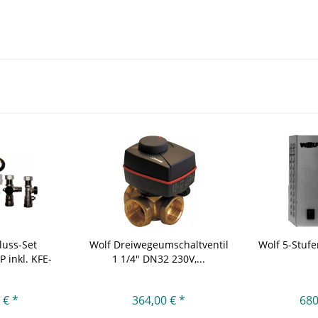
luss-Set
Wolf Dreiwegeumschaltventil
Wolf 5-Stufe
 inkl. KFE-
1 1/4" DN32 230V,...
..
 € *
364,00 € *
680