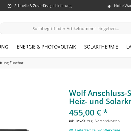
Schnelle & Zuverlässige Lieferung
Hohe War
UNG
ENERGIE & PHOTOVOLTAIK
SOLARTHERMIE
L
izung Zubehör
Wolf Anschluss-S
Heiz- und Solarkr
455,00 € *
inkl. MwSt.
zzgl. Versandkosten
Lieferzeit ca. 2-4 Werktage