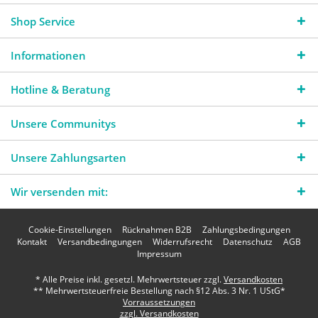
Shop Service
Informationen
Hotline & Beratung
Unsere Communitys
Unsere Zahlungsarten
Wir versenden mit:
Cookie-Einstellungen
Rücknahmen B2B
Zahlungsbedingungen
Kontakt
Versandbedingungen
Widerrufsrecht
Datenschutz
AGB
Impressum
* Alle Preise inkl. gesetzl. Mehrwertsteuer zzgl.
Versandkosten
** Mehrwertsteuerfreie Bestellung nach §12 Abs. 3 Nr. 1 UStG*
Vorraussetzungen
zzgl. Versandkosten