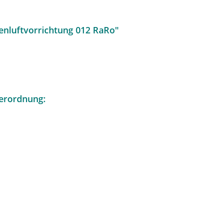
enluftvorrichtung 012 RaRo"
erordnung: