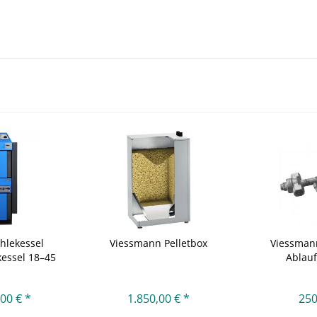
hlekessel
Viessmann Pelletbox
Viessman
kessel 18–45
Ablau
00 € *
1.850,00 € *
250