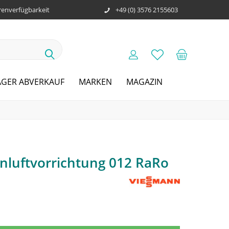
enverfügbarkeit
+49 (0) 3576 2155603
AGER ABVERKAUF
MARKEN
MAGAZIN
luftvorrichtung 012 RaRo