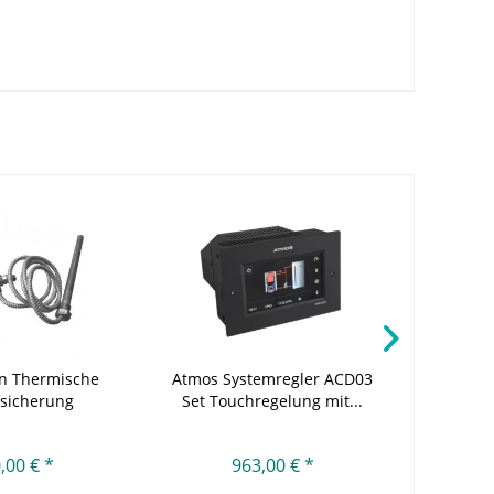
n Thermische
Atmos Systemregler ACD03
Viessm
fsicherung
Set Touchregelung mit...
Pell
,00 € *
963,00 € *