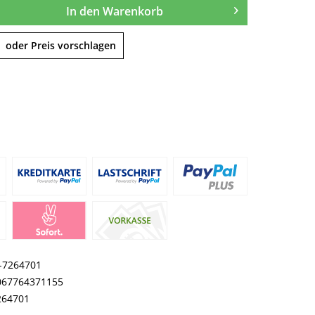
In den
Warenkorb
oder Preis vorschlagen
I-7264701
067764371155
264701