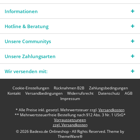
Informationen
Hotline & Beratung
Unsere Communitys
Unsere Zahlungsarten
Wir versenden mit:
Cookie-Einstellungen
Rücknahmen B2B
Zahlungsbedingungen
Kontakt
Versandbedingungen
Widerrufsrecht
Datenschutz
AGB
Impressum
* Alle Preise inkl. gesetzl. Mehrwertsteuer zzgl.
Versandkosten
** Mehrwertsteuerfreie Bestellung nach §12 Abs. 3 Nr. 1 UStG*
Vorraussetzungen
zzgl. Versandkosten
© 2026 Badexo.de Onlineshop - All Rights Reserved. Theme by
ThemeWare®