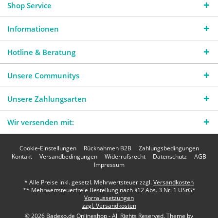
Shop Service
Informationen
Hotline & Beratung
Unsere Communitys
Unsere Zahlungsarten
Wir versenden mit:
Cookie-Einstellungen
Rücknahmen B2B
Zahlungsbedingungen
Kontakt
Versandbedingungen
Widerrufsrecht
Datenschutz
AGB
Impressum
* Alle Preise inkl. gesetzl. Mehrwertsteuer zzgl.
Versandkosten
** Mehrwertsteuerfreie Bestellung nach §12 Abs. 3 Nr. 1 UStG*
Vorraussetzungen
zzgl. Versandkosten
© 2026 Badexo.de Onlineshop - All Rights Reserved. Theme by