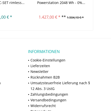
-SET rimless...
Powerstation 2048 Wh - 0%...
SET oh
,00 € *
1.427,00 € *
**
1.504,10 € *
INFORMATIONEN
Cookie-Einstellungen
Lieferzeiten
Newsletter
Rücknahmen B2B
n
Umsatzsteuerfreie Lieferung nach §
12 Abs. 3 UstG
Zahlungsbedingungen
Versandbedingungen
Widerrufsrecht