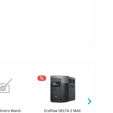
% TIPP!
Plinero Wand-
EcoFlow DELTA 2 MAX
Geberit