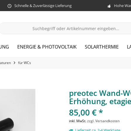
Schnelle & Zuverlässige Lieferung
Hohe War
ZUNG
ENERGIE & PHOTOVOLTAIK
SOLARTHERMIE
L
aturen
für WCs
preotec Wand-WC
Erhöhung, etagie
85,00 € *
inkl. MwSt.
zzgl. Versandkosten
Lieferzeit ca. 2-4 Werktage