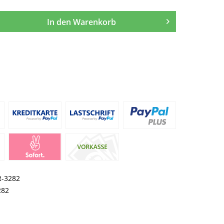
In den
Warenkorb
R-3282
282