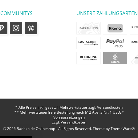
 COMMUNITYS
UNSERE ZAHLUNGSARTEN
* Alle Preise inkl. gesetzl. Mehrwertsteuer zzgl.
Versandkosten
** Mehrwertsteuerfreie Bestellung nach §12 Abs. 3 Nr. 1 UStG*
Vorraussetzungen
zzgl. Versandkosten
© 2026 Badexo.de Onlineshop - All Rights Reserved. Theme by
ThemeWare®