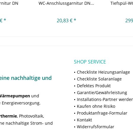
rnitur DN
WC-Anschlussgarnitur DN...
Tiefspül-WC
,...
€ *
20,83 € *
299
SHOP SERVICE
Checkliste Heizungsanlage
ine nachhaltige und
Checkliste Solaranlage
Defektes Produkt
Garantie/Gewährleistung
Wärmepumpen
und
Installations-Partner werde
 Energieversorgung.
Kaufen ohne Risiko
Produktanfrage-Formular
rthermie
, Photovoltaik,
Kontakt
ne nachhaltige Strom- und
Widerrufsformular