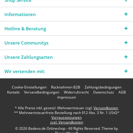
Shop Service
Informationen
Hotline & Beratung
Unsere Communitys
Unsere Zahlungsarten
Wir versenden mit:
Cookie-Einstellungen
Rücknahmen B2B
Zahlungsbedingungen
Kontakt
Versandbedingungen
Widerrufsrecht
Datenschutz
AGB
Impressum
* Alle Preise inkl. gesetzl. Mehrwertsteuer zzgl.
Versandkosten
** Mehrwertsteuerfreie Bestellung nach §12 Abs. 3 Nr. 1 UStG*
Vorraussetzungen
zzgl. Versandkosten
© 2026 Badexo.de Onlineshop - All Rights Reserved. Theme by