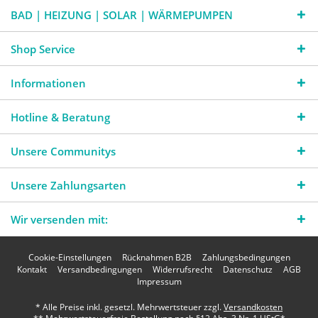
BAD | HEIZUNG | SOLAR | WÄRMEPUMPEN
Shop Service
Informationen
Hotline & Beratung
Unsere Communitys
Unsere Zahlungsarten
Wir versenden mit:
Cookie-Einstellungen
Rücknahmen B2B
Zahlungsbedingungen
Kontakt
Versandbedingungen
Widerrufsrecht
Datenschutz
AGB
Impressum
* Alle Preise inkl. gesetzl. Mehrwertsteuer zzgl.
Versandkosten