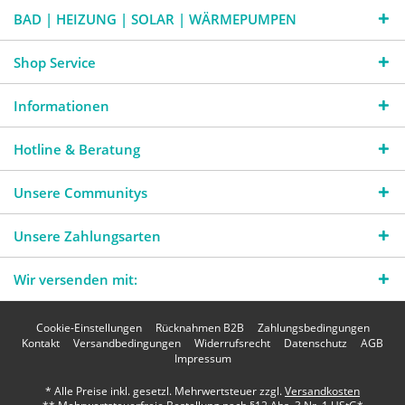
BAD | HEIZUNG | SOLAR | WÄRMEPUMPEN
Shop Service
Informationen
Hotline & Beratung
Unsere Communitys
Unsere Zahlungsarten
Wir versenden mit:
Cookie-Einstellungen
Rücknahmen B2B
Zahlungsbedingungen
Kontakt
Versandbedingungen
Widerrufsrecht
Datenschutz
AGB
Impressum
* Alle Preise inkl. gesetzl. Mehrwertsteuer zzgl.
Versandkosten