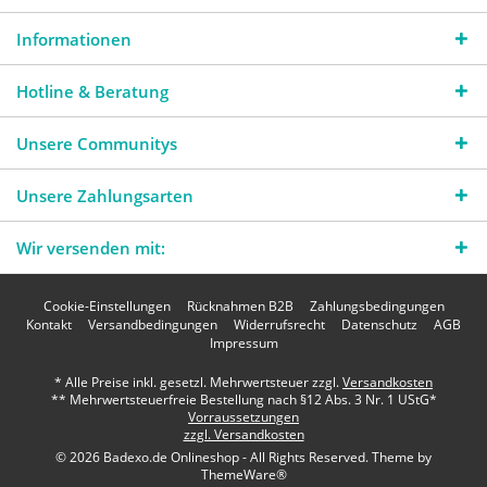
Informationen
Hotline & Beratung
Unsere Communitys
Unsere Zahlungsarten
Wir versenden mit:
Cookie-Einstellungen
Rücknahmen B2B
Zahlungsbedingungen
Kontakt
Versandbedingungen
Widerrufsrecht
Datenschutz
AGB
Impressum
* Alle Preise inkl. gesetzl. Mehrwertsteuer zzgl.
Versandkosten
** Mehrwertsteuerfreie Bestellung nach §12 Abs. 3 Nr. 1 UStG*
Vorraussetzungen
zzgl. Versandkosten
© 2026 Badexo.de Onlineshop - All Rights Reserved. Theme by
ThemeWare®