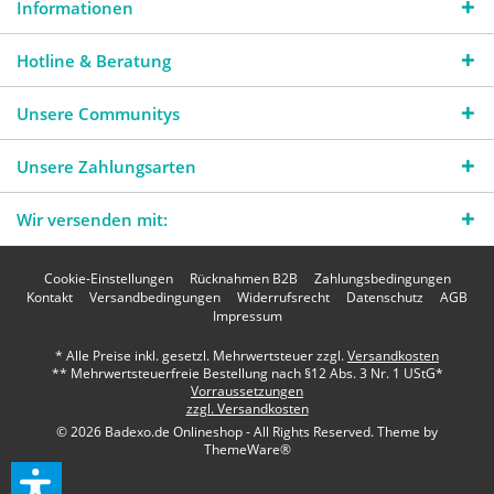
Informationen
Hotline & Beratung
Unsere Communitys
Unsere Zahlungsarten
Wir versenden mit:
Cookie-Einstellungen
Rücknahmen B2B
Zahlungsbedingungen
Kontakt
Versandbedingungen
Widerrufsrecht
Datenschutz
AGB
Impressum
* Alle Preise inkl. gesetzl. Mehrwertsteuer zzgl.
Versandkosten
** Mehrwertsteuerfreie Bestellung nach §12 Abs. 3 Nr. 1 UStG*
Vorraussetzungen
zzgl. Versandkosten
© 2026 Badexo.de Onlineshop - All Rights Reserved. Theme by
ThemeWare®