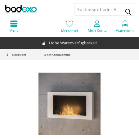
Menü
Mein Konto
Merkzettel
Warenkorb
Hohe Warenverfügbarkeit
Übersicht
Bioethanolkamine