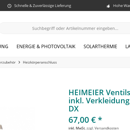
Schnelle & Zuverlässige Lieferung
Hohe War
UNG
ENERGIE & PHOTOVOLTAIK
SOLARTHERMIE
L
erzubehör
Heizkörperanschluss
HEIMEIER Ventils
inkl. Verkleidu
DX
67,00 € *
inkl. MwSt.
zzgl. Versandkosten