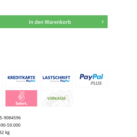
In den
Warenkorb
S-9084596
690-59.000
82 kg