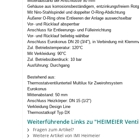
Mittenabstand der Anschlüsse 50 mm
Gehäuse aus korrosionsbeständigem, entzinkungsfreiem Rotgu
Mit Niro-Stahlspindel und doppelter O-Ring-Abdichtung
Äußerer O-Ring ohne Entleeren der Anlage auswechselbar
Vor- und Rücklauf absperrbar
Anschluss für Entleerungs- und Fülleinrichtung
Vor- und Rücklauf beliebig wählbar
Anschluss Eurokonus DN 20 (3/4"), in Verbindung mit Klemmve
Zul. Betriebstemperatur: 120°C
Mit Verkleidung: 90°C
Zul. Betriebsüberdruck: 10 bar
Ausführung: Durchgang
Bestehend aus:
Thermostatventilunterteil Multilux für Zweirohrsystem
Eurokonus
Mittenabstand: 50 mm
Anschluss Heizkörper: DN 15 (1/2")
Verkleidung Design Line
Thermostatkopf Typ DX
Weiterführende Links zu "HEIMEIER Venti
Fragen zum Artikel?
Weitere Artikel von IMI Heimeier