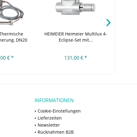
Thermische
HEIMEIER Heimeier Multilux 4-
Wolf Ab
cherung, DN20
Eclipse-Set mit...
konzen
/4"),...
,00 € *
131,00 € *
INFORMATIONEN
Cookie-Einstellungen
Lieferzeiten
Newsletter
Rücknahmen B2B