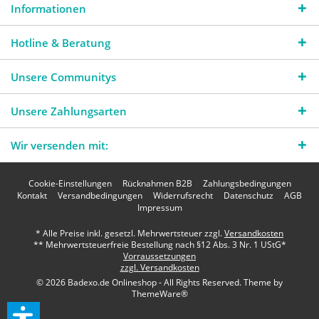
Informationen
Hotline & Beratung
Unsere Communitys
Unsere Zahlungsarten
Wir versenden mit:
Cookie-Einstellungen
Rücknahmen B2B
Zahlungsbedingungen
Kontakt
Versandbedingungen
Widerrufsrecht
Datenschutz
AGB
Impressum
* Alle Preise inkl. gesetzl. Mehrwertsteuer zzgl.
Versandkosten
** Mehrwertsteuerfreie Bestellung nach §12 Abs. 3 Nr. 1 UStG*
Vorraussetzungen
zzgl. Versandkosten
© 2026 Badexo.de Onlineshop - All Rights Reserved. Theme by
ThemeWare®