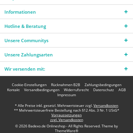
Informationen
Hotline & Beratung
Unsere Communitys
Unsere Zahlungsarten
Wir versenden mit:
Cookie-Einstellungen
Rücknahmen B2B
Zahlungsbedingungen
Kontakt
Versandbedingungen
Widerrufsrecht
Datenschutz
AGB
Impressum
* Alle Preise inkl. gesetzl. Mehrwertsteuer zzgl.
Versandkosten
** Mehrwertsteuerfreie Bestellung nach §12 Abs. 3 Nr. 1 UStG*
Vorraussetzungen
zzgl. Versandkosten
© 2026 Badexo.de Onlineshop - All Rights Reserved. Theme by
ThemeWare®