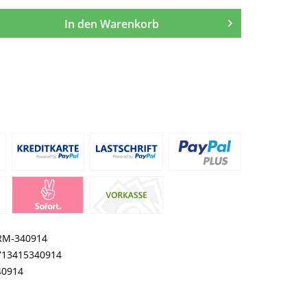
In den
Warenkorb
RM-340914
713415340914
40914