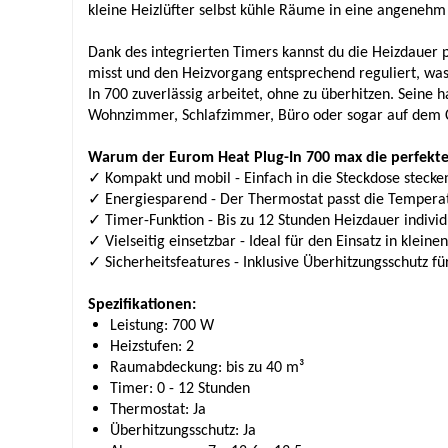
kleine Heizlüfter selbst kühle Räume in eine angene
Dank des integrierten Timers kannst du die Heizdauer 
misst und den Heizvorgang entsprechend reguliert, was 
In 700 zuverlässig arbeitet, ohne zu überhitzen. Seine
Wohnzimmer, Schlafzimmer, Büro oder sogar auf dem 
Warum der Eurom Heat Plug-In 700 max die perfekte 
✓ Kompakt und mobil - Einfach in die Steckdose steck
✓ Energiesparend - Der Thermostat passt die Tempera
✓ Timer-Funktion - Bis zu 12 Stunden Heizdauer individu
✓ Vielseitig einsetzbar - Ideal für den Einsatz in kle
✓ Sicherheitsfeatures - Inklusive Überhitzungsschutz f
Spezifikationen:
Leistung: 700 W
Heizstufen: 2
Raumabdeckung: bis zu 40 m³
Timer: 0 - 12 Stunden
Thermostat: Ja
Überhitzungsschutz: Ja