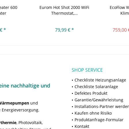
ater 600
Eurom Hot Shot 2000 WiFi
EcoFlow 
ter
Thermostat,...
Kli
€ *
79,99 € *
759,00 
SHOP SERVICE
Checkliste Heizungsanlage
ine nachhaltige und
Checkliste Solaranlage
Defektes Produkt
Garantie/Gewährleistung
Wärmepumpen
und
Installations-Partner werde
 Energieversorgung.
Kaufen ohne Risiko
Produktanfrage-Formular
rthermie
, Photovoltaik,
Kontakt