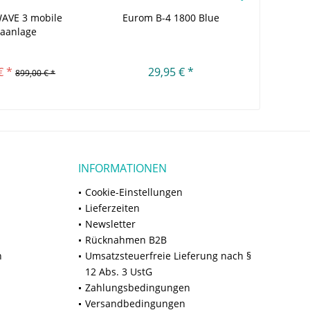
WAVE 3 mobile
Eurom B-4 1800 Blue
EcoFlow 
maanlage
Pan
€ *
29,95 € *
8
899,00 € *
INFORMATIONEN
Cookie-Einstellungen
Lieferzeiten
Newsletter
Rücknahmen B2B
n
Umsatzsteuerfreie Lieferung nach §
12 Abs. 3 UstG
Zahlungsbedingungen
Versandbedingungen