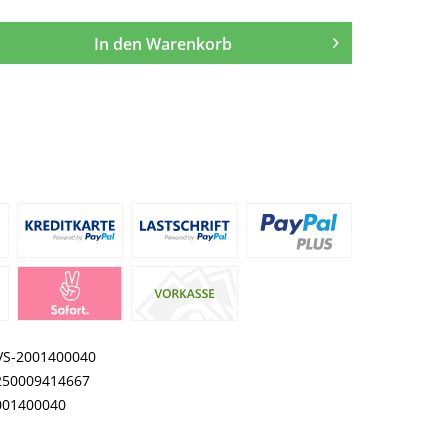
In den
Warenkorb
VS-2001400040
250009414667
001400040