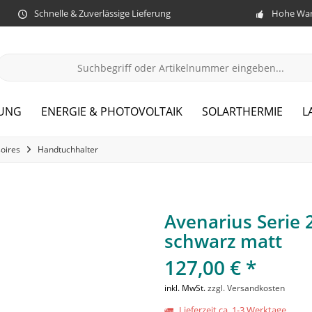
Schnelle & Zuverlässige Lieferung
Hohe War
ZUNG
ENERGIE & PHOTOVOLTAIK
SOLARTHERMIE
L
oires
Handtuchhalter
Avenarius Serie
schwarz matt
127,00 € *
inkl. MwSt.
zzgl. Versandkosten
Lieferzeit ca. 1-3 Werktage