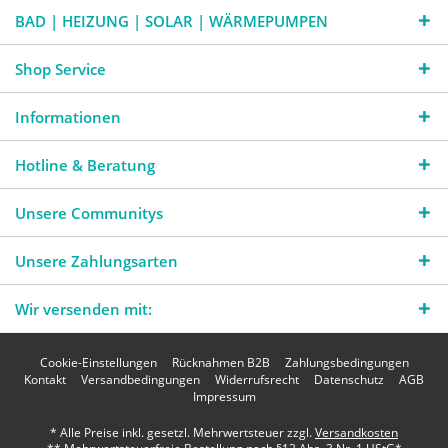
BAD | HEIZUNG | SOLAR | WÄRMEPUMPEN
Shop Service
Informationen
Hotline & Beratung
Unsere Communitys
Unsere Zahlungsarten
Wir versenden mit:
Cookie-Einstellungen
Rücknahmen B2B
Zahlungsbedingungen
Kontakt
Versandbedingungen
Widerrufsrecht
Datenschutz
AGB
Impressum
* Alle Preise inkl. gesetzl. Mehrwertsteuer zzgl.
Versandkosten