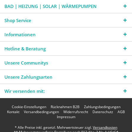
BAD | HEIZUNG | SOLAR | WÄRMEPUMPEN
Shop Service
Informationen
Hotline & Beratung
Unsere Communitys
Unsere Zahlungsarten
Wir versenden mit:
Cookie-Einstellungen
Rücknahmen B2B
Zahlungsbedingungen
Kontakt
Versandbedingungen
Widerrufsrecht
Datenschutz
AGB
Impressum
* Alle Preise inkl. gesetzl. Mehrwertsteuer zzgl.
Versandkosten