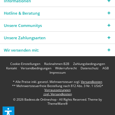
Informationen
Hotline & Beratung
Unsere Communitys
Unsere Zahlungsarten
Wir versenden mit:
Cookie-Einstellungen
Rücknahmen B2B
Zahlungsbedingungen
Kontakt
Versandbedingungen
Widerrufsrecht
Datenschutz
AGB
Impressum
* Alle Preise inkl. gesetzl. Mehrwertsteuer zzgl.
Versandkosten
** Mehrwertsteuerfreie Bestellung nach §12 Abs. 3 Nr. 1 UStG*
Vorraussetzungen
zzgl. Versandkosten
© 2026 Badexo.de Onlineshop - All Rights Reserved. Theme by
ThemeWare®