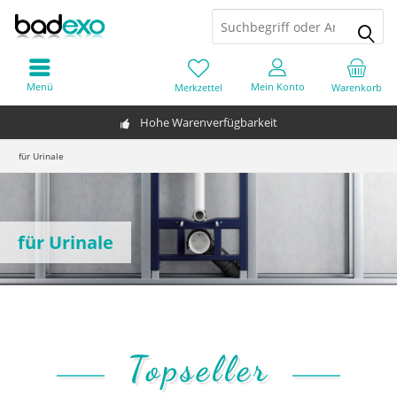
Menü
Mein Konto
Merkzettel
Warenkorb
Hohe Warenverfügbarkeit
für Urinale
für Urinale
Topseller