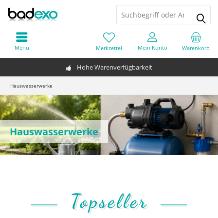
Menü
Mein Konto
Merkzettel
Warenkorb
Hohe Warenverfügbarkeit
Hauswasserwerke
Hauswasserwerke
Topseller