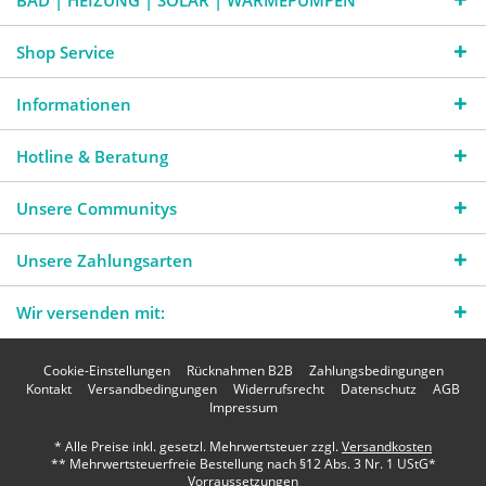
BAD | HEIZUNG | SOLAR | WÄRMEPUMPEN
Shop Service
Informationen
Hotline & Beratung
Unsere Communitys
Unsere Zahlungsarten
Wir versenden mit:
Cookie-Einstellungen
Rücknahmen B2B
Zahlungsbedingungen
Kontakt
Versandbedingungen
Widerrufsrecht
Datenschutz
AGB
Impressum
* Alle Preise inkl. gesetzl. Mehrwertsteuer zzgl.
Versandkosten
** Mehrwertsteuerfreie Bestellung nach §12 Abs. 3 Nr. 1 UStG*
Vorraussetzungen