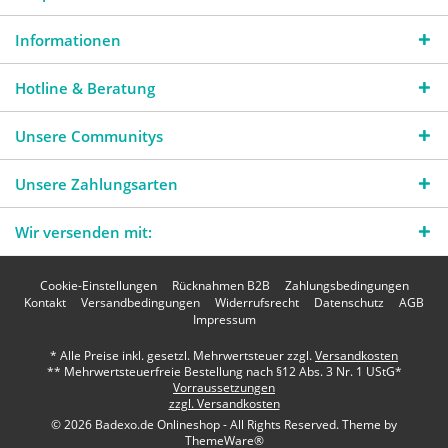
Informationen
Hotline & Beratung
Unsere Communitys
Unsere Zahlungsarten
Wir versenden mit:
Cookie-Einstellungen
Rücknahmen B2B
Zahlungsbedingungen
Kontakt
Versandbedingungen
Widerrufsrecht
Datenschutz
AGB
Impressum
* Alle Preise inkl. gesetzl. Mehrwertsteuer zzgl.
Versandkosten
** Mehrwertsteuerfreie Bestellung nach §12 Abs. 3 Nr. 1 UStG*
Vorraussetzungen
zzgl. Versandkosten
© 2026 Badexo.de Onlineshop - All Rights Reserved. Theme by
ThemeWare®