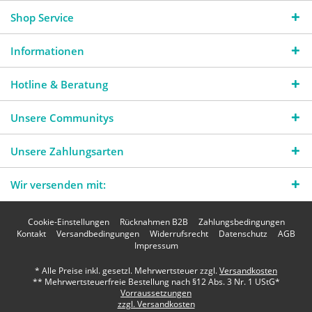
Shop Service
Informationen
Hotline & Beratung
Unsere Communitys
Unsere Zahlungsarten
Wir versenden mit:
Cookie-Einstellungen
Rücknahmen B2B
Zahlungsbedingungen
Kontakt
Versandbedingungen
Widerrufsrecht
Datenschutz
AGB
Impressum
* Alle Preise inkl. gesetzl. Mehrwertsteuer zzgl.
Versandkosten
** Mehrwertsteuerfreie Bestellung nach §12 Abs. 3 Nr. 1 UStG*
Vorraussetzungen
zzgl. Versandkosten