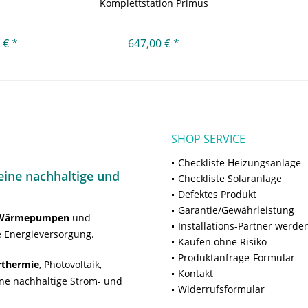
Komplettstation Primus
Center
 € *
647,00 € *
SHOP SERVICE
Checkliste Heizungsanlage
ine nachhaltige und
Checkliste Solaranlage
Defektes Produkt
Garantie/Gewährleistung
Wärmepumpen
und
Installations-Partner werde
 Energieversorgung.
Kaufen ohne Risiko
Produktanfrage-Formular
rthermie
, Photovoltaik,
Kontakt
ne nachhaltige Strom- und
Widerrufsformular