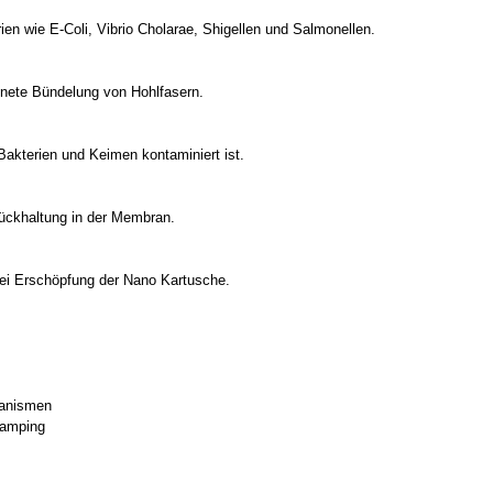
en wie E-Coli, Vibrio Cholarae, Shigellen und Salmonellen.
ignete Bündelung von Hohlfasern.
akterien und Keimen kontaminiert ist.
ückhaltung in der Membran.
ei Erschöpfung der Nano Kartusche.
ganismen
Camping