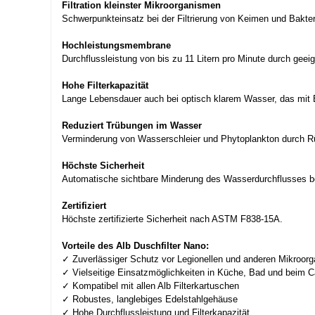
Filtration kleinster Mikroorganismen
Schwerpunkteinsatz bei der Filtrierung von Keimen und Bakteri
Hochleistungsmembrane
Durchflussleistung von bis zu 11 Litern pro Minute durch gee
Hohe Filterkapazität
Lange Lebensdauer auch bei optisch klarem Wasser, das mit B
Reduziert Trübungen im Wasser
Verminderung von Wasserschleier und Phytoplankton durch R
Höchste Sicherheit
Automatische sichtbare Minderung des Wasserdurchflusses b
Zertifiziert
Höchste zertifizierte Sicherheit nach ASTM F838-15A.
Vorteile des Alb Duschfilter Nano:
✓ Zuverlässiger Schutz vor Legionellen und anderen Mikroor
✓ Vielseitige Einsatzmöglichkeiten in Küche, Bad und beim 
✓ Kompatibel mit allen Alb Filterkartuschen
✓ Robustes, langlebiges Edelstahlgehäuse
✓ Hohe Durchflussleistung und Filterkapazität