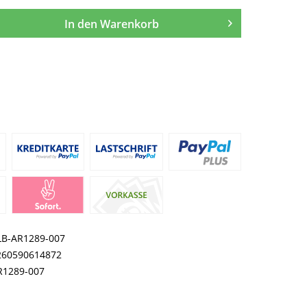
In den
Warenkorb
LB-AR1289-007
260590614872
R1289-007