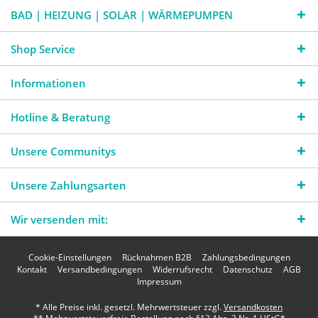
BAD | HEIZUNG | SOLAR | WÄRMEPUMPEN
Shop Service
Informationen
Hotline & Beratung
Unsere Communitys
Unsere Zahlungsarten
Wir versenden mit:
Cookie-Einstellungen
Rücknahmen B2B
Zahlungsbedingungen
Kontakt
Versandbedingungen
Widerrufsrecht
Datenschutz
AGB
Impressum
* Alle Preise inkl. gesetzl. Mehrwertsteuer zzgl.
Versandkosten