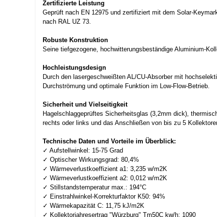
Zertifizierte Leistung
Geprüft nach EN 12975 und zertifiziert mit dem Solar-Keymark,
nach RAL UZ 73.
Robuste Konstruktion
Seine tiefgezogene, hochwitterungsbeständige Aluminium-Koll
Hochleistungsdesign
Durch den lasergeschweißten AL/CU-Absorber mit hochselektiv
Durchströmung und optimale Funktion im Low-Flow-Betrieb.
Sicherheit und Vielseitigkeit
Hagelschlaggeprüftes Sicherheitsglas (3,2mm dick), thermisch 
rechts oder links und das Anschließen von bis zu 5 Kollektore
Technische Daten und Vorteile im Überblick:
✓ Aufstellwinkel: 15-75 Grad
✓ Optischer Wirkungsgrad: 80,4%
✓ Wärmeverlustkoeffizient a1: 3,235 w/m2K
✓ Wärmeverlustkoeffizient a2: 0,012 w/m2K
✓ Stillstandstemperatur max.: 194°C
✓ Einstrahlwinkel-Korrekturfaktor K50: 94%
✓ Wärmekapazität C: 11,75 kJ/m2K
✓ Kollektorjahresertrag "Würzburg" Tm50C kw/h: 1090