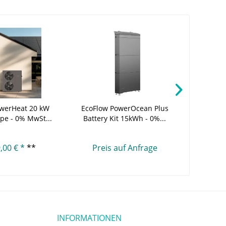
owerHeat 20 kW
EcoFlow PowerOcean Plus
Weishaup
 - 0% MwSt...
Battery Kit 15kWh - 0%...
WTS-F
,00 € *
**
Preis auf Anfrage
2
INFORMATIONEN