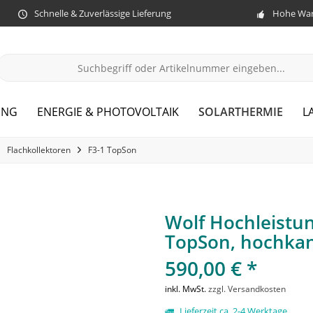
Schnelle & Zuverlässige Lieferung
Hohe War
SOLARTHERMIE
UNG
ENERGIE & PHOTOVOLTAIK
L
Flachkollektoren
F3-1 TopSon
Wolf Hochleistu
TopSon, hochkant
590,00 € *
inkl. MwSt.
zzgl. Versandkosten
Lieferzeit ca. 2-4 Werktage