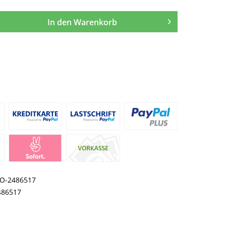
In den
Warenkorb
O-2486517
486517