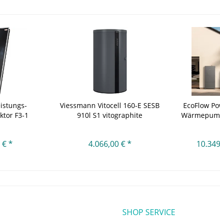
istungs-
Viessmann Vitocell 160-E SESB
EcoFlow P
ktor F3-1
910l S1 vitographite
Wärmepumpe
,...
 € *
4.066,00 € *
10.349
SHOP SERVICE