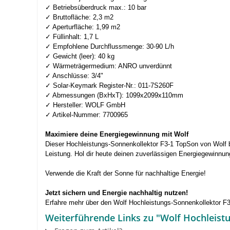
✓ Betriebsüberdruck max.: 10 bar
✓ Bruttofläche: 2,3 m2
✓ Aperturfläche: 1,99 m2
✓ Füllinhalt: 1,7 L
✓ Empfohlene Durchflussmenge: 30-90 L/h
✓ Gewicht (leer): 40 kg
✓ Wärmeträgermedium: ANRO unverdünnt
✓ Anschlüsse: 3/4"
✓ Solar-Keymark Register-Nr.: 011-7S260F
✓ Abmessungen (BxHxT): 1099x2099x110mm
✓ Hersteller: WOLF GmbH
✓ Artikel-Nummer: 7700965
Maximiere deine Energiegewinnung mit Wolf
Dieser Hochleistungs-Sonnenkollektor F3-1 TopSon von Wolf bi
Leistung. Hol dir heute deinen zuverlässigen Energiegewinnun
Verwende die Kraft der Sonne für nachhaltige Energie!
Jetzt sichern und Energie nachhaltig nutzen!
Erfahre mehr über den Wolf Hochleistungs-Sonnenkollektor F3
Weiterführende Links zu "Wolf Hochleistu