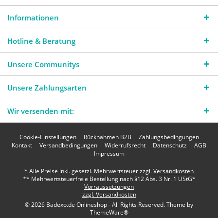
Informationen
Hotline & Beratung
Unsere Communitys
Unsere Zahlungsarten
Wir versenden mit:
Cookie-Einstellungen
Rücknahmen B2B
Zahlungsbedingungen
Kontakt
Versandbedingungen
Widerrufsrecht
Datenschutz
AGB
Impressum
* Alle Preise inkl. gesetzl. Mehrwertsteuer zzgl.
Versandkosten
** Mehrwertsteuerfreie Bestellung nach §12 Abs. 3 Nr. 1 UStG*
Vorraussetzungen
zzgl. Versandkosten
© 2026 Badexo.de Onlineshop - All Rights Reserved. Theme by
ThemeWare®