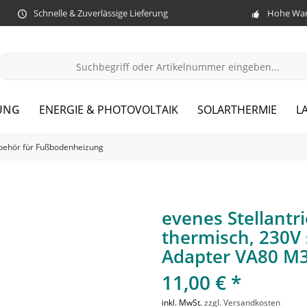
Schnelle & Zuverlässige Lieferung
Hohe War
UNG
ENERGIE & PHOTOVOLTAIK
SOLARTHERMIE
L
behör für Fußbodenheizung
evenes Stellantr
thermisch, 230V s
Adapter VA80 M3
11,00 € *
inkl. MwSt.
zzgl. Versandkosten