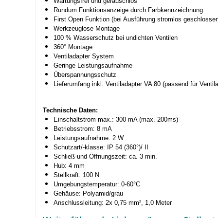
Wartungsfrei und geräuschlos
Rundum Funktionsanzeige durch Farbkennzeichnung
First Open Funktion (bei Ausführung stromlos geschlossen
Werkzeuglose Montage
100 % Wasserschutz bei undichten Ventilen
360° Montage
Ventiladapter System
Geringe Leistungsaufnahme
Überspannungsschutz
Lieferumfang inkl. Ventiladapter VA 80 (passend für Ventila
Technische Daten:
Einschaltstrom max.: 300 mA (max. 200ms)
Betriebsstrom: 8 mA
Leistungsaufnahme: 2 W
Schutzart/-klasse: IP 54 (360°)/ II
Schließ-und Öffnungszeit: ca. 3 min.
Hub: 4 mm
Stellkraft: 100 N
Umgebungstemperatur: 0-60°C
Gehäuse: Polyamid/grau
Anschlussleitung: 2x 0,75 mm², 1,0 Meter