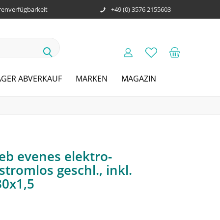
enverfügbarkeit
+49 (0) 3576 2155603
AGER ABVERKAUF
MARKEN
MAGAZIN
ieb evenes elektro-
tromlos geschl., inkl.
0x1,5