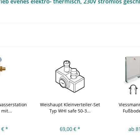
ieb evenes elektro- thermisch, 230V stromlos geschl
asserstation
Weishaupt Kleinverteiler-Set
Viessman
 mit...
Typ WHI safe 50-3...
Fußbode
 € *
69,00 € *
ab 8