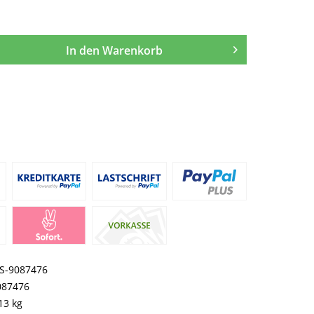
In den
Warenkorb
S-9087476
087476
13 kg