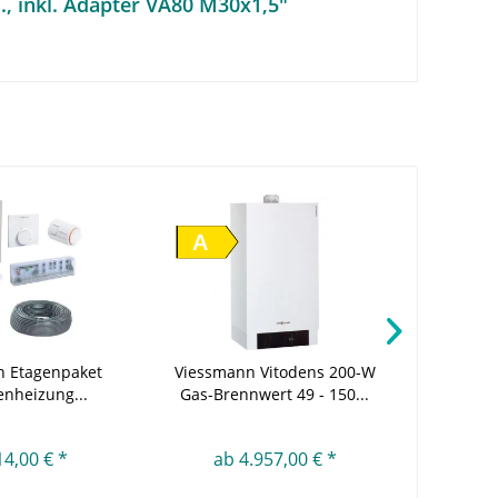
., inkl. Adapter VA80 M30x1,5"
A
n Etagenpaket
Viessmann Vitodens 200-W
Viessma
nheizung...
Gas-Brennwert 49 - 150...
14,00 € *
ab 4.957,00 € *