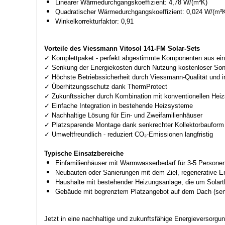
Linearer Wärmedurchgangskoeffizient: 4,78 W/(m²K)
Quadratischer Wärmedurchgangskoeffizient: 0,024 W/(m²K
Winkelkorrekturfaktor: 0,91
Vorteile des Viessmann Vitosol 141-FM Solar-Sets
✓ Komplettpaket - perfekt abgestimmte Komponenten aus ei
✓ Senkung der Energiekosten durch Nutzung kostenloser So
✓ Höchste Betriebssicherheit durch Viessmann-Qualität und in
✓ Überhitzungsschutz dank ThermProtect
✓ Zukunftssicher durch Kombination mit konventionellen Hei
✓ Einfache Integration in bestehende Heizsysteme
✓ Nachhaltige Lösung für Ein- und Zweifamilienhäuser
✓ Platzsparende Montage dank senkrechter Kollektorbauform
✓ Umweltfreundlich - reduziert CO₂-Emissionen langfristig
Typische Einsatzbereiche
Einfamilienhäuser mit Warmwasserbedarf für 3-5 Persone
Neubauten oder Sanierungen mit dem Ziel, regenerative E
Haushalte mit bestehender Heizungsanlage, die um Solart
Gebäude mit begrenztem Platzangebot auf dem Dach (sen
Jetzt in eine nachhaltige und zukunftsfähige Energieversorg