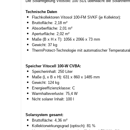
Die Solarregelung Vitosolic 100 SD1 überwacht die Solarthermi
Technische Daten
Flachkollektoren Vitosol 100-FM SVKF (je Kollektor):
Bruttofläche: 2,18 m²
Absorberfläche: 2,01 m²
Aperturfläche: 2,02 m²
Maße (B x H x T): 1056 x 2066 x 73 mm
Gewicht: 37 kg
ThermProtect-Technologie mit automatischer Temperatura
Speicher Vitocell 100-W CVBA:
Speicherinhalt: 250 Liter
Maße (L x B x H): 631 x 860 x 1485 mm
Gewicht: 124 kg
Energieeffizienzklasse: C
Warmhalteverluste: 75,4 W
Nicht solarer Inhalt: 100 l
Solarsystem gesamt:
Bruttofläche: 4,36 m²
Kollektorwirkungsgrad (optisch): 81 %