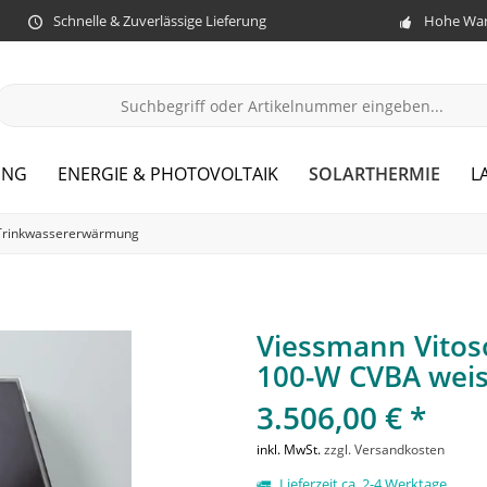
Schnelle & Zuverlässige Lieferung
Hohe War
SOLARTHERMIE
UNG
ENERGIE & PHOTOVOLTAIK
L
Trinkwassererwärmung
Viessmann Vitoso
100-W CVBA weis
3.506,00 € *
inkl. MwSt.
zzgl. Versandkosten
Lieferzeit ca. 2-4 Werktage