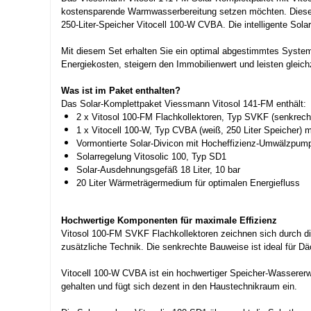
kostensparende Warmwasserbereitung setzen möchten. Dieses
250-Liter-Speicher Vitocell 100-W CVBA. Die intelligente Solar
Mit diesem Set erhalten Sie ein optimal abgestimmtes System
Energiekosten, steigern den Immobilienwert und leisten gleich
Was ist im Paket enthalten?
Das Solar-Komplettpaket Viessmann Vitosol 141-FM enthält:
2 x Vitosol 100-FM Flachkollektoren, Typ SVKF (senkrec
1 x Vitocell 100-W, Typ CVBA (weiß, 250 Liter Speicher) 
Vormontierte Solar-Divicon mit Hocheffizienz-Umwälzpum
Solarregelung Vitosolic 100, Typ SD1
Solar-Ausdehnungsgefäß 18 Liter, 10 bar
20 Liter Wärmeträgermedium für optimalen Energiefluss
Hochwertige Komponenten für maximale Effizienz
Vitosol 100-FM SVKF Flachkollektoren zeichnen sich durch di
zusätzliche Technik. Die senkrechte Bauweise ist ideal für Dä
Vitocell 100-W CVBA ist ein hochwertiger Speicher-Wassererwä
gehalten und fügt sich dezent in den Haustechnikraum ein.