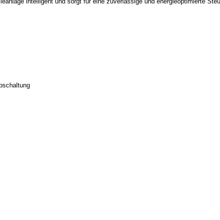
eanlage intelligent und sorgt für eine zuverlässige und energieoptimierte St
bschaltung