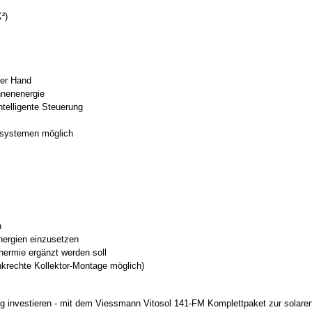
²)
ner Hand
nnenenergie
telligente Steuerung
zsystemen möglich
n
nergien einzusetzen
hermie ergänzt werden soll
krechte Kollektor-Montage möglich)
ung investieren - mit dem Viessmann Vitosol 141-FM Komplettpaket zur solar