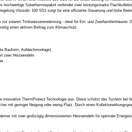
 hochwertige Solarthermiepaket verbindet zwei leistungsstarke Flachkolle
regelung Vitosolic 100 SD1 sorgt für eine effiziente Steuerung und hohe Betri
 zur solaren Trinkwassererwärmung - ideal für Ein- und Zweifamilienhäuser.
zeitig einen aktiven Beitrag zum Klimaschutz.
hte Bauform, Aufdachmontage)
mit zwei Heizwendeln
pe
e innovative ThermProtect-Technologie aus. Diese schützt das System bei lä
cher mit geringer Neigung oder wenig Platz. Durch einen Kollektorwirkungsgra
rmer mit zwei großzügig dimensionierten Heizwendeln für optimale Energieübe