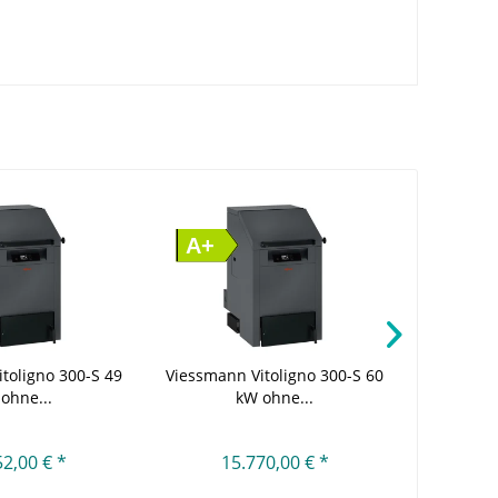
A+
A+
toligno 300-S 49
Viessmann Vitoligno 300-S 60
Viessmann
ohne...
kW ohne...
52,00 € *
15.770,00 € *
1