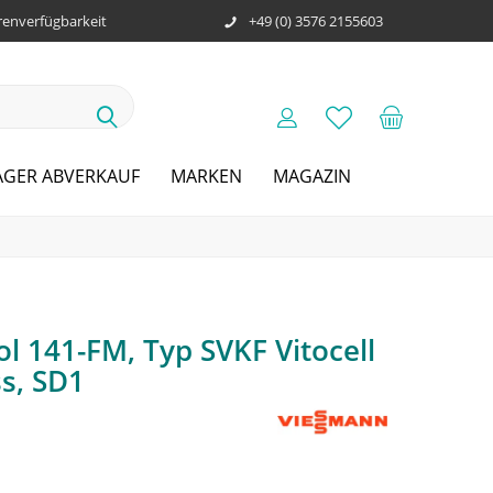
enverfügbarkeit
+49 (0) 3576 2155603
AGER ABVERKAUF
MARKEN
MAGAZIN
l 141-FM, Typ SVKF Vitocell
s, SD1