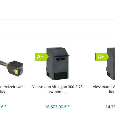
A+
A+
o-Heizeinsatz
Viessmann Vitoligno 300-S 75
Viessmann Vi
kW...
kW ohne...
kW 
 € *
16.803,00 € *
14.7